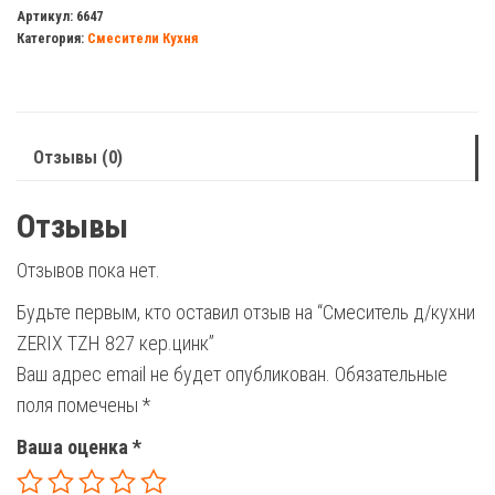
д/
Артикул:
6647
Категория:
Смесители Кухня
кухни
ZERIX
TZH
827
Отзывы (0)
кер.цинк
Отзывы
Отзывов пока нет.
Будьте первым, кто оставил отзыв на “Смеситель д/кухни
ZERIX TZH 827 кер.цинк”
Ваш адрес email не будет опубликован.
Обязательные
поля помечены
*
Ваша оценка
*