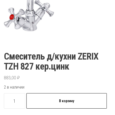
Смеситель д/кухни ZERIX
TZH 827 кер.цинк
883,00
₽
2 в наличии
Количество
В корзину
товара
Смеситель