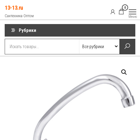
Перейти
13-13.ru
0
к
Сантехника Оптом
Меню
содержимому
Рубрики