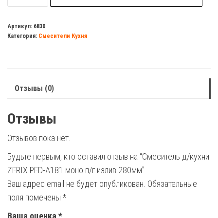
Смеситель
д/
Артикул:
6830
Категория:
Смесители Кухня
кухни
ZERIX
PED-
A181
Отзывы (0)
моно
п/
Отзывы
г
излив
Отзывов пока нет.
280мм
Будьте первым, кто оставил отзыв на “Смеситель д/кухни
ZERIX PED-A181 моно п/г излив 280мм”
Ваш адрес email не будет опубликован.
Обязательные
поля помечены
*
Ваша оценка
*