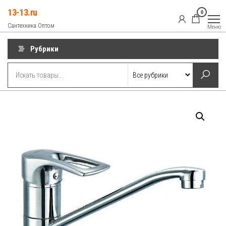
Перейти
13-13.ru
0
к
Сантехника Оптом
Меню
содержимому
Рубрики