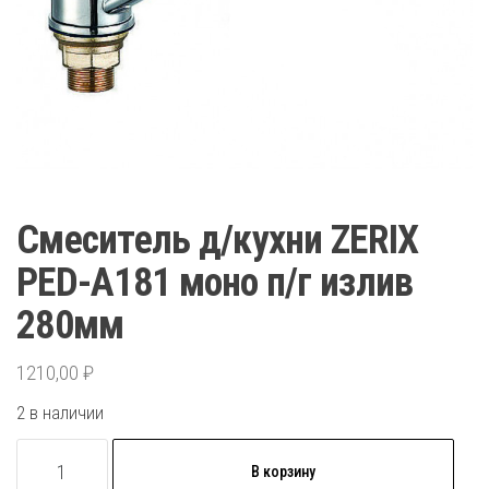
Смеситель д/кухни ZERIX
PED-A181 моно п/г излив
280мм
1210,00
₽
2 в наличии
Количество
В корзину
товара