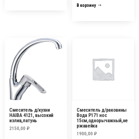
В корзину
Смеситель д/кухни
Смеситель д/раковины
HAIBA 4121, высокий
Вода Р171 нос
излив,латунь
15см,однорычажный,не
ржавейка
2150,00
₽
1900,00
₽