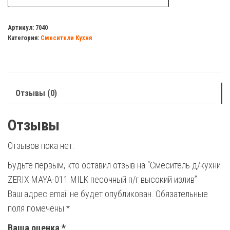
Смеситель
д/
Артикул:
7040
Категория:
Смесители Кухня
кухни
ZERIX
MAYA-
011
Отзывы (0)
MILK
песочный
Отзывы
п/
г
Отзывов пока нет.
высокий
Будьте первым, кто оставил отзыв на “Смеситель д/кухни
излив
ZERIX MAYA-011 MILK песочный п/г высокий излив”
Ваш адрес email не будет опубликован.
Обязательные
поля помечены
*
Ваша оценка
*