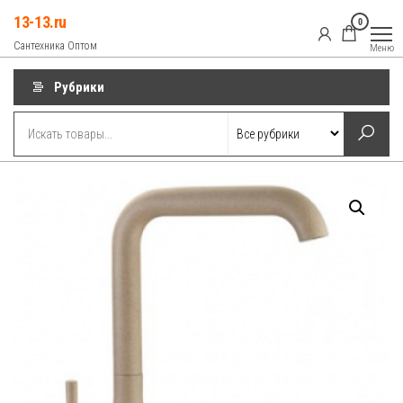
Перейти
13-13.ru
0
к
Сантехника Оптом
Меню
содержимому
Рубрики