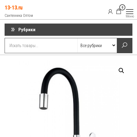
Перейти
13-13.ru
0
к
Сантехника Оптом
Меню
содержимому
Рубрики