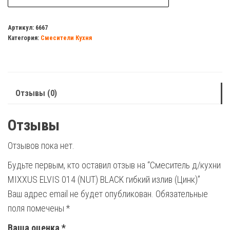
Смеситель
д/
Артикул:
6667
Категория:
Смесители Кухня
кухни
MIXXUS
ELVIS
014
Отзывы (0)
(NUT)
BLACK
Отзывы
гибкий
излив
Отзывов пока нет.
(Цинк)
Будьте первым, кто оставил отзыв на “Смеситель д/кухни
MIXXUS ELVIS 014 (NUT) BLACK гибкий излив (Цинк)”
Ваш адрес email не будет опубликован.
Обязательные
поля помечены
*
Ваша оценка
*