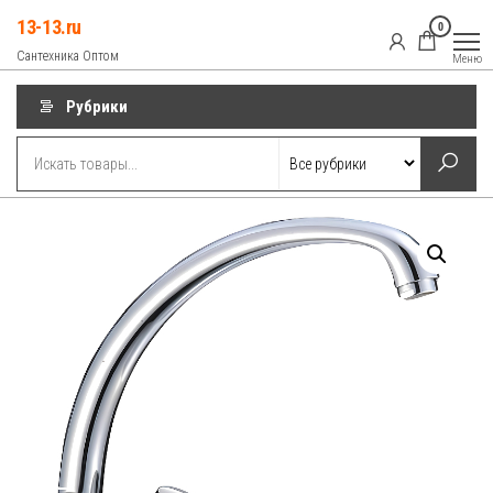
Перейти
13-13.ru
0
к
Сантехника Оптом
Меню
содержимому
Рубрики