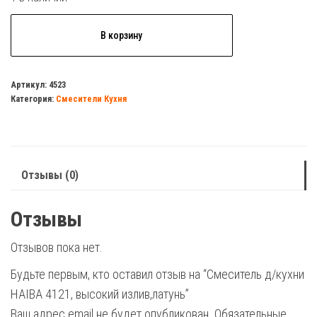
Количество
В корзину
товара
Смеситель
д/
Артикул:
4523
Категория:
Смесители Кухня
кухни
HAIBA
4121,
высокий
Отзывы (0)
излив,латунь
Отзывы
Отзывов пока нет.
Будьте первым, кто оставил отзыв на “Смеситель д/кухни
HAIBA 4121, высокий излив,латунь”
Ваш адрес email не будет опубликован.
Обязательные