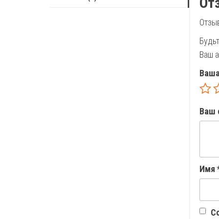
От
Отзыв
Будьт
Ваш а
Ваша
Ваш 
Имя
Со