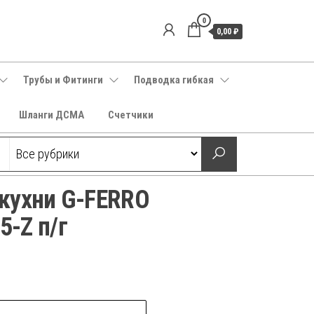
0
0,00 ₽
Трубы и Фитинги
Подводка гибкая
Шланги ДСМА
Счетчики
кухни G-FERRO
-Z п/г