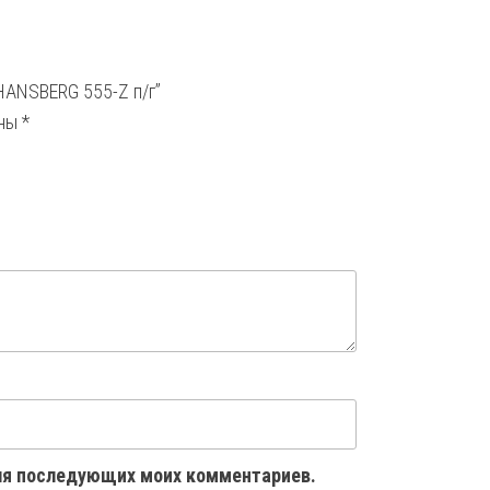
HANSBERG 555-Z п/г”
ены
*
 для последующих моих комментариев.