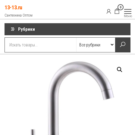
Перейти
13-13.ru
0
к
Сантехника Оптом
Меню
содержимому
Рубрики