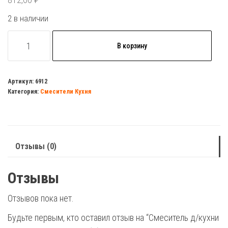
2 в наличии
Количество
В корзину
товара
Смеситель
д/
Артикул:
6912
Категория:
Смесители Кухня
кухни
CHAMPION
SUS-
001-
Отзывы (0)
C(N)
нержавейка
Отзывы
Отзывов пока нет.
Будьте первым, кто оставил отзыв на “Смеситель д/кухни