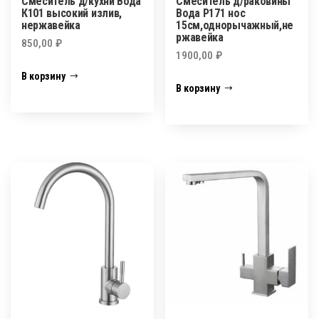
Смеситель д/кухни Вода
Смеситель д/раковины
К101 высокий излив,
Вода Р171 нос
нержавейка
15см,однорычажный,не
ржавейка
850,00
₽
1900,00
₽
В корзину
В корзину