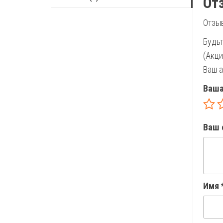
От
Отзыв
Будьт
(Акци
Ваш а
Ваша
Ваш 
Имя