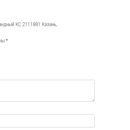
мандный КС 2111881 Казань,
ены
*