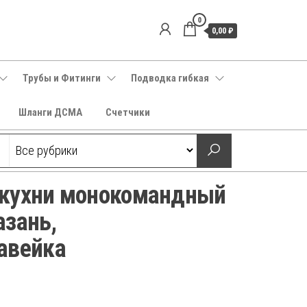
0
0,00 ₽
Трубы и Фитинги
Подводка гибкая
Шланги ДСМА
Счетчики
/кухни монокомандный
азань,
авейка