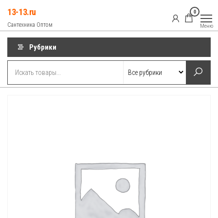
Перейти
13-13.ru
0
к
Сантехника Оптом
Меню
содержимому
Рубрики