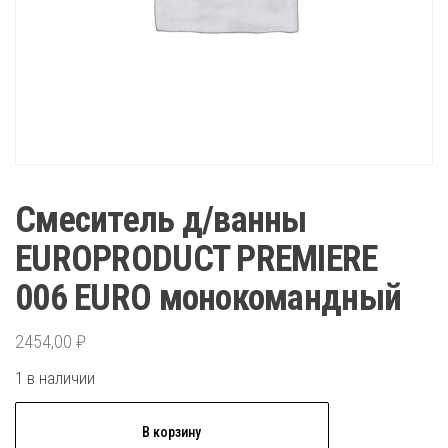
Смеситель д/ванны
EUROPRODUCT PREMIERE
006 EURO монокомандный
2454,00
₽
1 в наличии
Количество
В корзину
товара