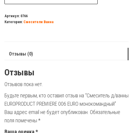
Смеситель
д/
Артикул:
0766
Категория:
Смесители Ванна
ванны
EUROPRODUCT
PREMIERE
006
Отзывы (0)
EURO
монокомандный
Отзывы
Отзывов пока нет.
Будьте первым, кто оставил отзыв на “Смеситель д/ванны
EUROPRODUCT PREMIERE 006 EURO монокомандный”
Ваш адрес email не будет опубликован.
Обязательные
поля помечены
*
Ваша оценка
*