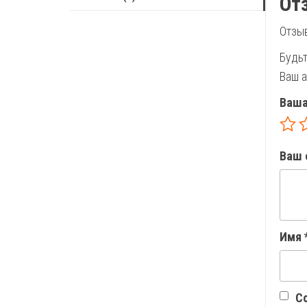
От
Отзыв
Будьт
Ваш а
Ваша
Ваш 
Имя
Со