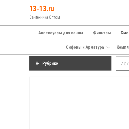
Перейти
13-13.ru
к
Сантехника Оптом
содержимому
Аксессуары для ванны
Фильтры
Сме
Сифоны и Арматура
Компл
Рубрики