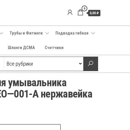
0
0,00 ₽
Трубы и Фитинги
Подводка гибкая
Шланги ДСМА
Счетчики
ля умывальника
O—001-A нержавейка