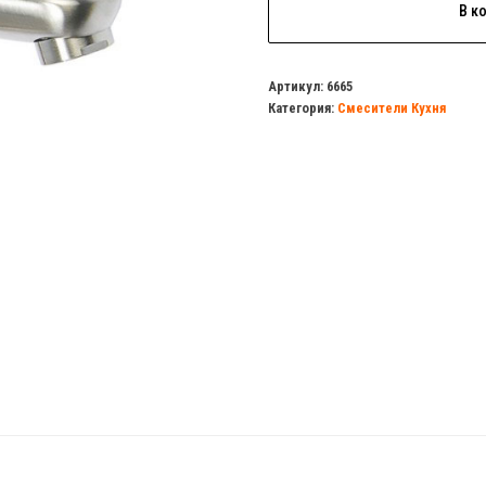
В к
товара
Смеситель
для
Артикул:
6665
Категория:
Смесители Кухня
умывальника
CHAMPION
NEO-
-001-
A
нержавейка