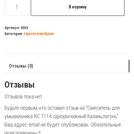
Количество
В корзину
товара
Смеситель
для
Артикул:
6554
Категория:
Смесители Кухня
умывальника
КС
7114
однорычажный
Отзывы (0)
Казань,латунь
Отзывы
Отзывов пока нет.
Будьте первым, кто оставил отзыв на “Смеситель для
умывальника КС 7114 однорычажный Казань,латунь”
Ваш адрес email не будет опубликован.
Обязательные
поля помечены
*