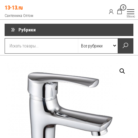
Перейти
13-13.ru
0
к
Сантехника Оптом
Меню
содержимому
Рубрики