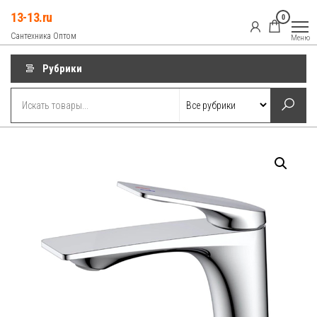
Перейти
13-13.ru
0
к
Сантехника Оптом
Меню
содержимому
Рубрики