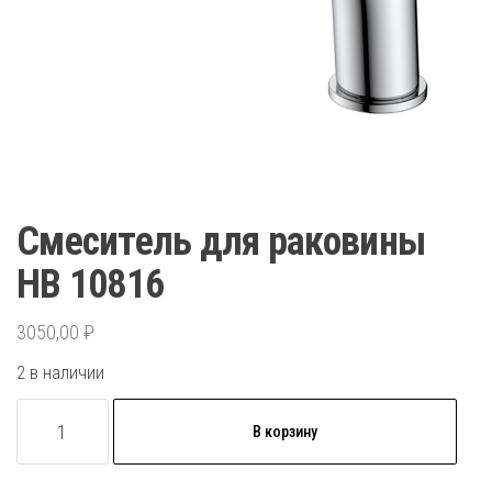
Смеситель для раковины
HB 10816
3050,00
₽
2 в наличии
Количество
В корзину
товара
Смеситель