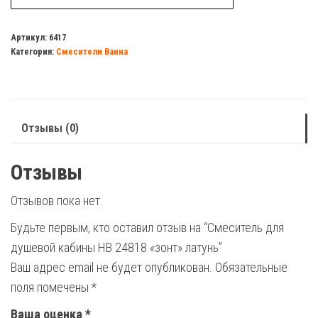
Смеситель
для
Артикул:
6417
Категория:
Смесители Ванна
душевой
кабины
HB
24818
Отзывы (0)
"зонт"
латунь
Отзывы
Отзывов пока нет.
Будьте первым, кто оставил отзыв на “Смеситель для
душевой кабины HB 24818 «зонт» латунь”
Ваш адрес email не будет опубликован.
Обязательные
поля помечены
*
Ваша оценка
*