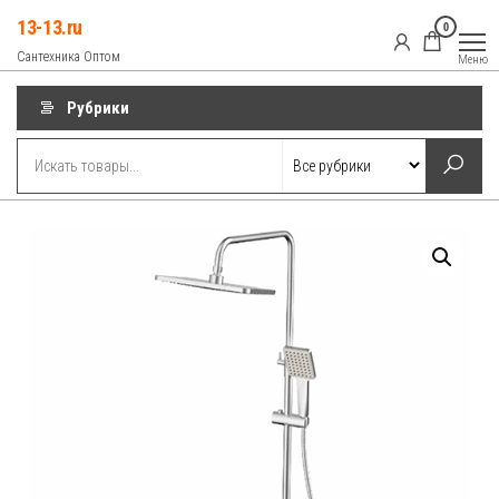
Перейти
13-13.ru
0
к
Сантехника Оптом
Меню
содержимому
Рубрики