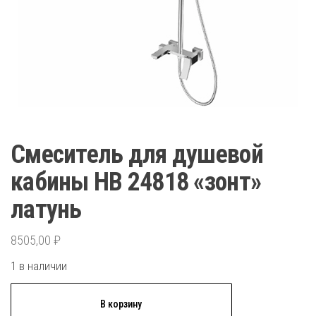
Смеситель для душевой
кабины HB 24818 «зонт»
латунь
8505,00
₽
1 в наличии
Количество
В корзину
товара