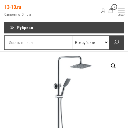
Перейти
13-13.ru
0
к
Сантехника Оптом
Меню
содержимому
Рубрики