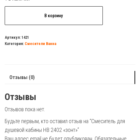
Количество
В корзину
товара
Смеситель
для
Артикул:
1421
Категория:
Смесители Ванна
душевой
кабины
HB
2402
Отзывы (0)
"зонт"
Отзывы
Отзывов пока нет.
Будьте первым, кто оставил отзыв на “Смеситель для
душевой кабины HB 2402 «зонт»”
Ваш адрес email не будет опубликован.
Обязательные