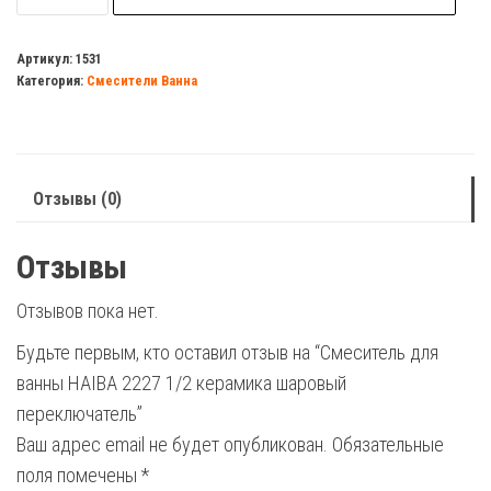
Смеситель
для
Артикул:
1531
Категория:
Смесители Ванна
ванны
HAIBA
2227
1/2
Отзывы (0)
керамика
шаровый
Отзывы
переключатель
Отзывов пока нет.
Будьте первым, кто оставил отзыв на “Смеситель для
ванны HAIBA 2227 1/2 керамика шаровый
переключатель”
Ваш адрес email не будет опубликован.
Обязательные
поля помечены
*