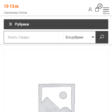
Перейти
13-13.ru
0
к
Сантехника Оптом
Меню
содержимому
Рубрики