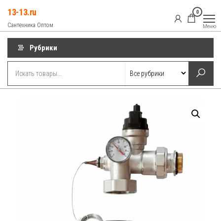
Перейти
13-13.ru
0
к
Сантехника Оптом
Меню
содержимому
Рубрики