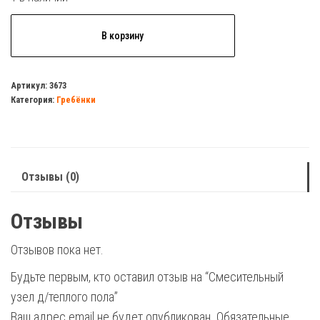
Количество
В корзину
товара
Смесительный
узел
Артикул:
3673
Категория:
Гребёнки
д/
теплого
пола
Отзывы (0)
Отзывы
Отзывов пока нет.
Будьте первым, кто оставил отзыв на “Смесительный
узел д/теплого пола”
Ваш адрес email не будет опубликован.
Обязательные