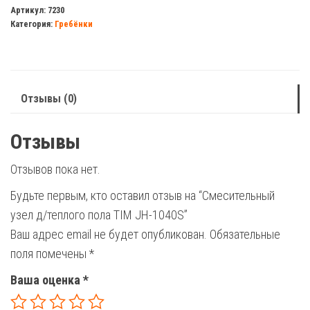
узел
Артикул:
7230
Категория:
Гребёнки
д/
теплого
пола
TIM
Отзывы (0)
JH-
1040S
Отзывы
Отзывов пока нет.
Будьте первым, кто оставил отзыв на “Смесительный
узел д/теплого пола TIM JH-1040S”
Ваш адрес email не будет опубликован.
Обязательные
поля помечены
*
Ваша оценка
*