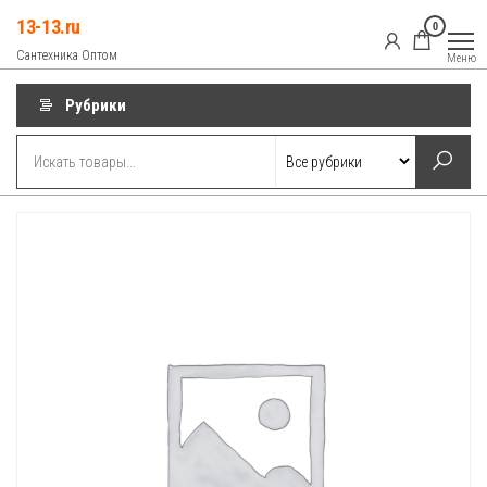
Перейти
13-13.ru
0
к
Сантехника Оптом
Меню
содержимому
Рубрики