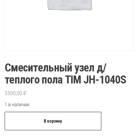
Смесительный узел д/
теплого пола TIM JH-1040S
3500,00
₽
1 в наличии
Количество
В корзину
товара
Смесительный