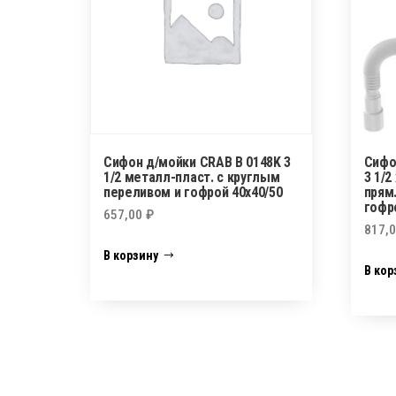
Сифон д/мойки CRAB В 0148K 3
Сифо
1/2 металл-пласт. с круглым
3 1/2
переливом и гофрой 40х40/50
прям
гофр
657,00
₽
817,
В корзину
В кор