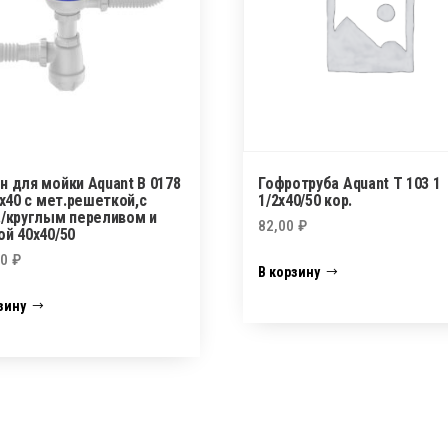
н для мойки Aquant B 0178
Гофротруба Aquant Т 103 1
 х40 с мет.решеткой,с
1/2х40/50 кор.
./круглым переливом и
82,00
₽
ой 40х40/50
00
₽
В корзину
зину