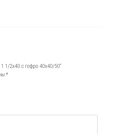
 1 1/2х40 с гофро 40х40/50”
ены
*