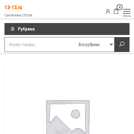
Перейти
13-13.ru
0
к
Сантехника Оптом
Меню
содержимому
Рубрики