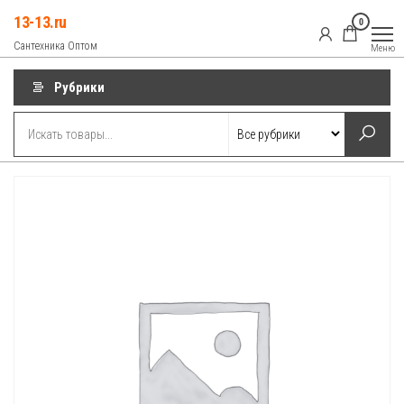
Перейти
13-13.ru
0
к
Сантехника Оптом
Меню
содержимому
Рубрики