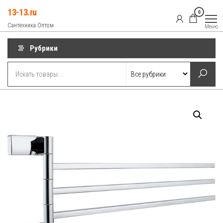
Перейти
13-13.ru
0
к
Сантехника Оптом
Меню
содержимому
Рубрики