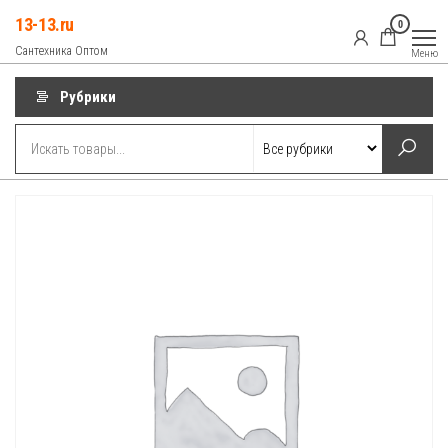
Перейти
13-13.ru
0
к
Сантехника Оптом
Меню
содержимому
Рубрики