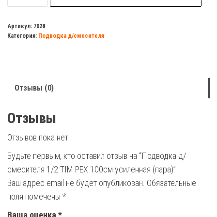
Подводка
д/
Артикул:
7028
Категория:
Подводка д/смесителя
смесителя
1/2
TIM
PEX
Отзывы (0)
100см
усиленная
Отзывы
(пара)
Отзывов пока нет.
Будьте первым, кто оставил отзыв на “Подводка д/
смесителя 1/2 TIM PEX 100см усиленная (пара)”
Ваш адрес email не будет опубликован.
Обязательные
поля помечены
*
Ваша оценка
*