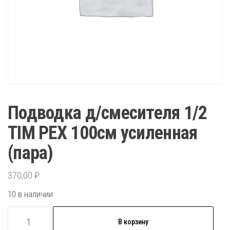
Подводка д/смесителя 1/2
TIM PEX 100см усиленная
(пара)
370,00
₽
10 в наличии
Количество
В корзину
товара