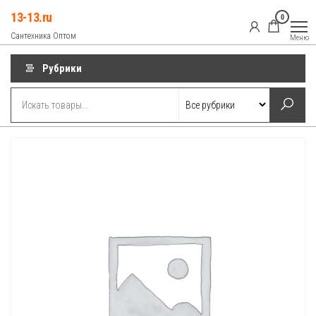
Перейти
13-13.ru
0
к
Сантехника Оптом
Меню
содержимому
Рубрики