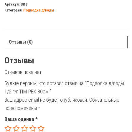
д/
Артикул:
6813
Категория:
Подводка д/воды
воды
1/2
г/
г
Отзывы (0)
TIM
PEX
Отзывы
80см.
Отзывов пока нет.
Будьте первым, кто оставил отзыв на “Подводка д/воды
1/2 г/г TIM PEX 80см.”
Ваш адрес email не будет опубликован.
Обязательные
поля помечены
*
Ваша оценка
*