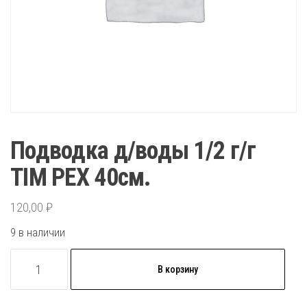
Подводка д/воды 1/2 г/г
TIM PEX 40см.
120,00
₽
9 в наличии
Количество
В корзину
товара
Подводка