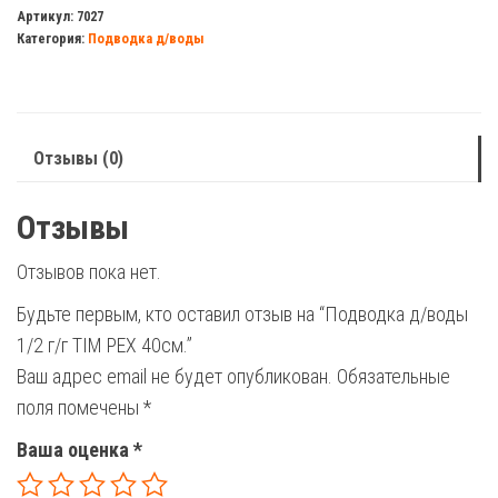
д/
Артикул:
7027
Категория:
Подводка д/воды
воды
1/2
г/
г
Отзывы (0)
TIM
PEX
Отзывы
40см.
Отзывов пока нет.
Будьте первым, кто оставил отзыв на “Подводка д/воды
1/2 г/г TIM PEX 40см.”
Ваш адрес email не будет опубликован.
Обязательные
поля помечены
*
Ваша оценка
*