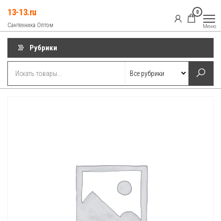
Перейти
13-13.ru
0
к
Сантехника Оптом
Меню
содержимому
Рубрики