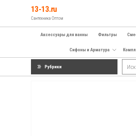
Перейти
13-13.ru
к
Сантехника Оптом
содержимому
Аксессуары для ванны
Фильтры
Сме
Сифоны и Арматура
Компл
Рубрики