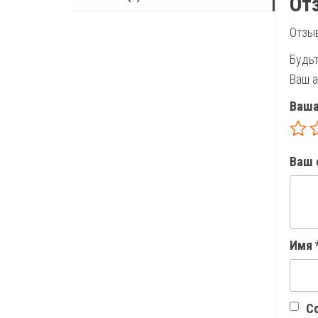
От
Отзыв
Будьт
Ваш а
Ваша
Ваш 
Имя
Со