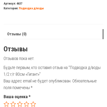
д/
Артикул:
4637
Категория:
Подводка д/воды
воды
1/2
г/
г
Отзывы (0)
80см
"Гигант"
Отзывы
Отзывов пока нет.
Будьте первым, кто оставил отзыв на “Подводка д/воды
1/2 г/г 80см «Гигант»”
Ваш адрес email не будет опубликован.
Обязательные
поля помечены
*
Ваша оценка
*