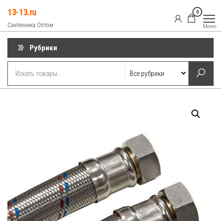
Перейти
13-13.ru
0
к
Сантехника Оптом
Меню
содержимому
Рубрики