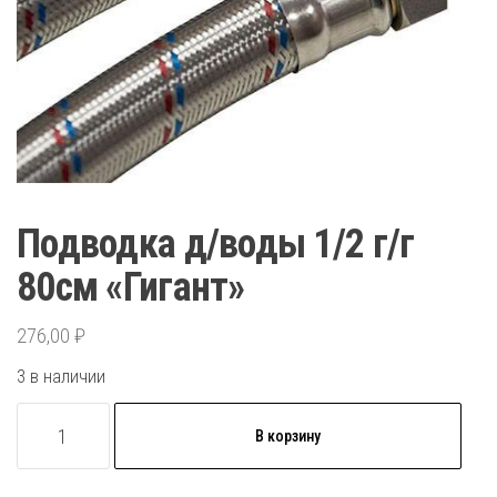
Подводка д/воды 1/2 г/г
80см «Гигант»
276,00
₽
3 в наличии
Количество
В корзину
товара
Подводка