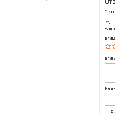
От
Отзыв
Будьт
Ваш а
Ваша
Ваш 
Имя
Со