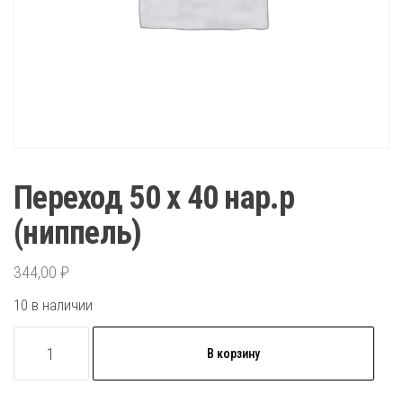
Переход 50 х 40 нар.р
(ниппель)
344,00
₽
10 в наличии
Количество
В корзину
товара
Переход