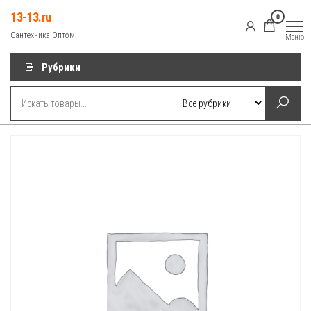
Перейти
13-13.ru
0
к
Сантехника Оптом
Меню
содержимому
Рубрики