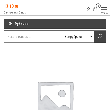
Перейти
13-13.ru
0
к
Сантехника Оптом
Меню
содержимому
Рубрики