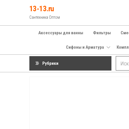
Перейти
13-13.ru
к
Сантехника Оптом
содержимому
Аксессуары для ванны
Фильтры
Сме
Сифоны и Арматура
Компл
Рубрики