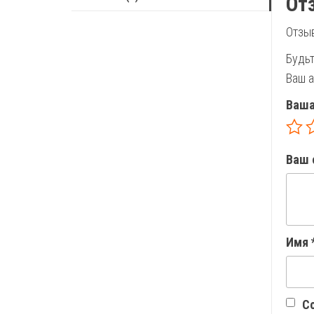
От
Отзыв
Будьт
Ваш а
Ваша
Ваш 
Имя
Со