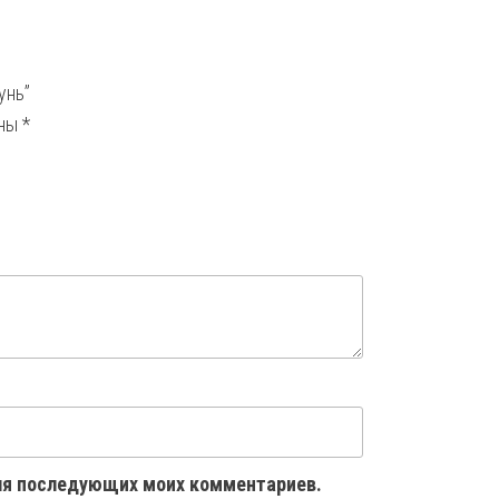
унь”
ены
*
 для последующих моих комментариев.