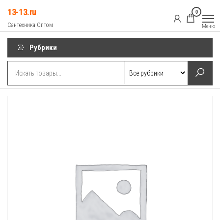
Перейти
13-13.ru
0
к
Сантехника Оптом
Меню
содержимому
Рубрики