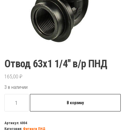
Отвод 63х1 1/4″ в/р ПНД
165,00
₽
3 в наличии
Количество
В корзину
товара
Отвод
63х1
Артикул:
6004
Категория:
Фитинги ПНД