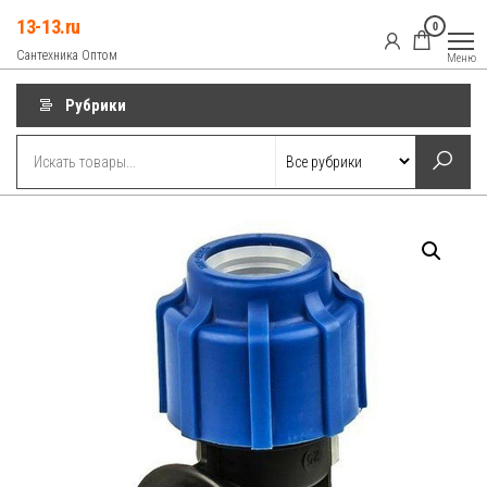
Перейти
13-13.ru
0
к
Сантехника Оптом
Меню
содержимому
Рубрики