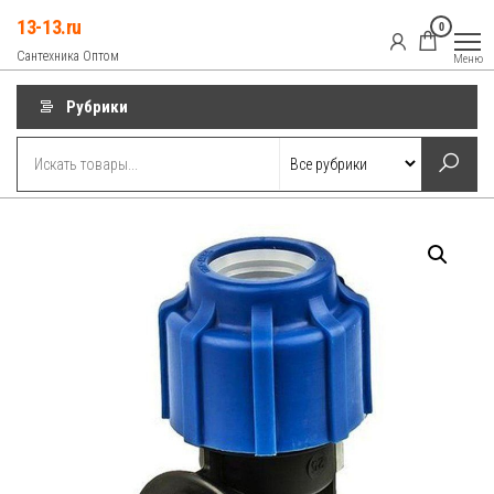
Перейти
13-13.ru
0
к
Сантехника Оптом
Меню
содержимому
Рубрики