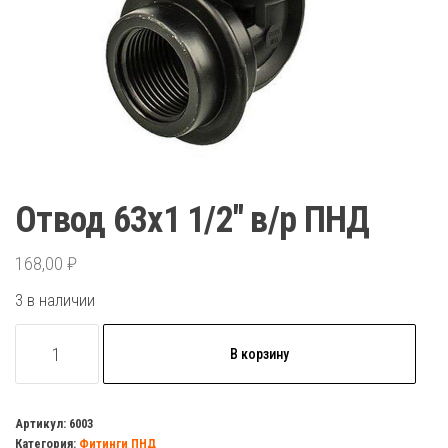
Отвод 63х1 1/2″ в/р ПНД
168,00
₽
3 в наличии
Количество
В корзину
товара
Отвод
63х1
Артикул:
6003
Категория:
Фитинги ПНД