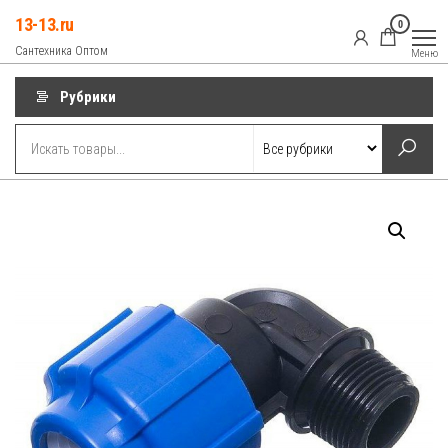
Перейти
13-13.ru
0
к
Сантехника Оптом
Меню
содержимому
Рубрики