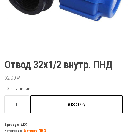
Отвод 32х1/2 внутр. ПНД
62,00
₽
33 в наличии
Количество
В корзину
товара
Отвод
32х1/2
Артикул:
4427
Категория:
Фитинги ПНД