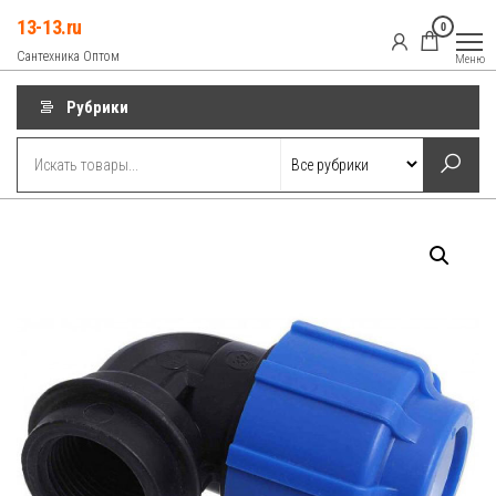
Перейти
13-13.ru
0
к
Сантехника Оптом
Меню
содержимому
Рубрики