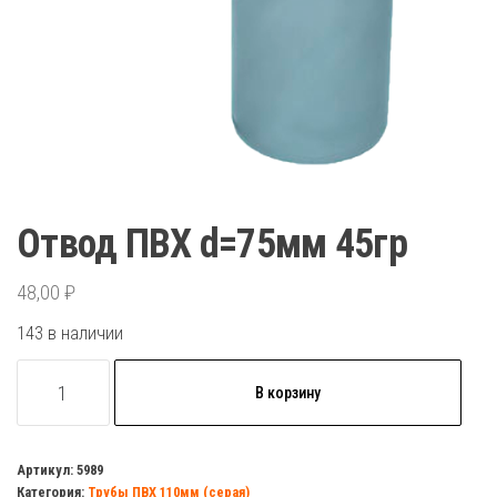
Отвод ПВХ d=75мм 45гр
48,00
₽
143 в наличии
Количество
В корзину
товара
Отвод
ПВХ
Артикул:
5989
Категория:
Трубы ПВХ 110мм (серая)