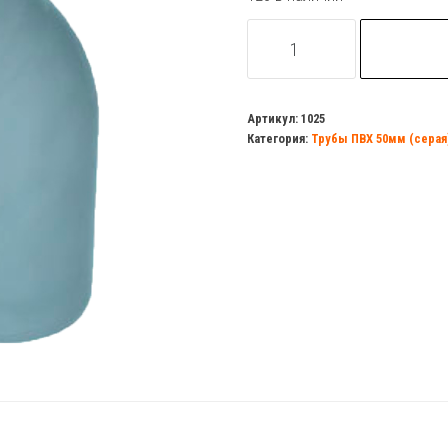
Количество
товара
Отвод
ПВХ
Артикул:
1025
Категория:
Трубы ПВХ 50мм (серая
d=50мм
45
гр
МУЛЬТИМИРПЛАСТ
(упаковка
100
шт)