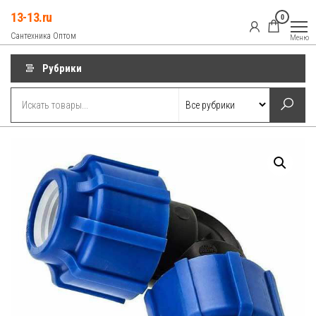
Перейти
13-13.ru
0
к
Сантехника Оптом
Меню
содержимому
Рубрики