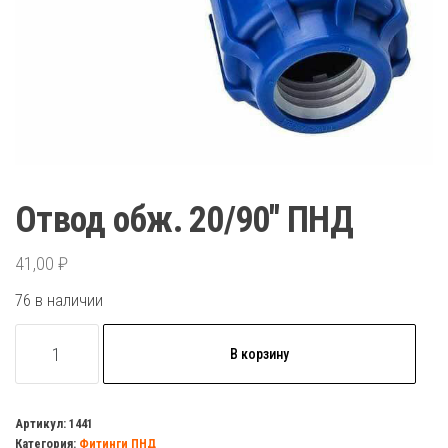
Отвод обж. 20/90″ ПНД
41,00
₽
76 в наличии
Количество
В корзину
товара
Отвод
обж.
Артикул:
1441
Категория:
Фитинги ПНД