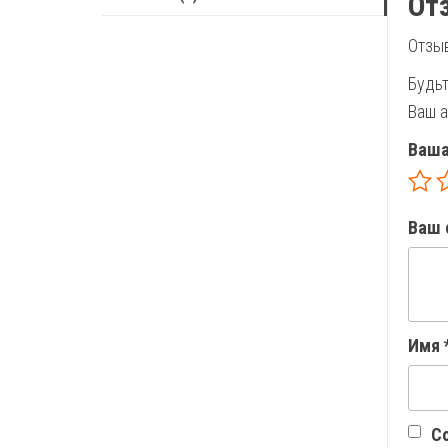
От
Отзыв
Будьт
Ваш а
Ваша
Ваш 
Имя
Со