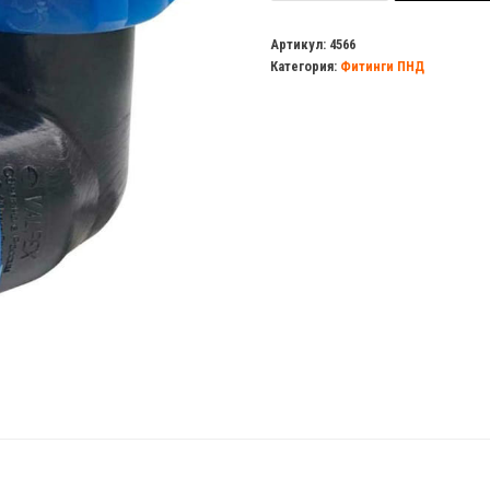
Отвод
обж.переходной
Артикул:
4566
Категория:
Фитинги ПНД
50/40
ПНД