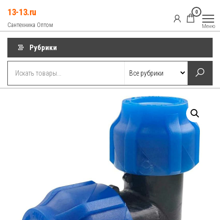
Перейти
13-13.ru
0
к
Сантехника Оптом
Меню
содержимому
Рубрики