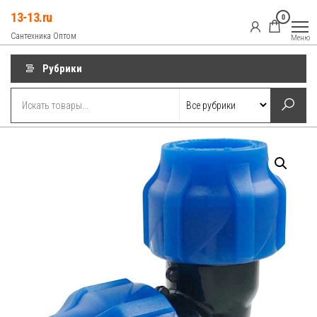
Перейти
13-13.ru
0
к
Сантехника Оптом
Меню
содержимому
Рубрики