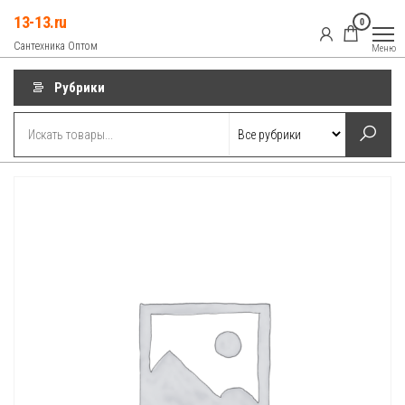
Перейти
13-13.ru
0
к
Сантехника Оптом
Меню
содержимому
Рубрики