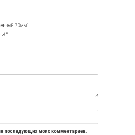
иненный 70мм”
ены
*
 для последующих моих комментариев.