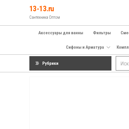
Перейти
13-13.ru
к
Сантехника Оптом
содержимому
Аксессуары для ванны
Фильтры
Сме
Сифоны и Арматура
Компл
Рубрики