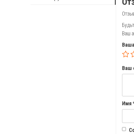
От
Отзыв
Будьт
Ваш а
Ваша
Ваш 
Имя
Со