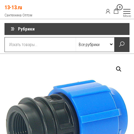
Перейти
13-13.ru
0
к
Сантехника Оптом
Меню
содержимому
Рубрики