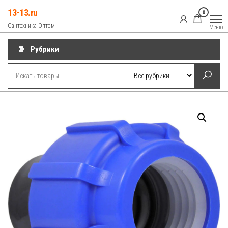
Перейти
13-13.ru
0
к
Сантехника Оптом
Меню
содержимому
Рубрики