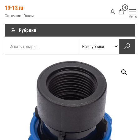
Перейти
13-13.ru
0
к
Сантехника Оптом
Меню
содержимому
Рубрики