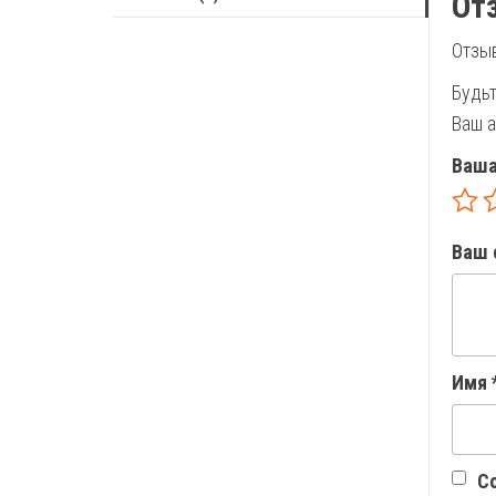
От
Отзыв
Будьт
Ваш а
Ваша
Ваш 
Имя
Со