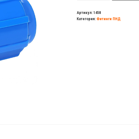
Муфта
20х3/4
Артикул:
1458
Категория:
Фитинги ПНД
в/
р
ПНД