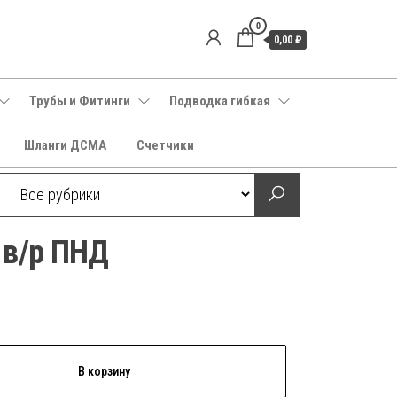
0
0,00 ₽
Трубы и Фитинги
Подводка гибкая
Шланги ДСМА
Счетчики
 в/р ПНД
В корзину