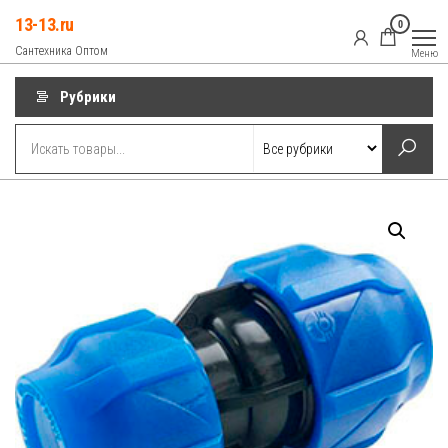
Перейти
13-13.ru
0
к
Сантехника Оптом
Меню
содержимому
Рубрики