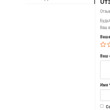
От
Отзыв
Будьт
Ваш а
Ваша
Ваш 
Имя
Со