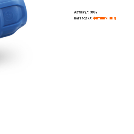
Муфта
перех.
Артикул:
3902
Категория:
Фитинги ПНД
обж.
40/32
ПНД